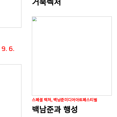
거북렉처
9. 6.
스페셜 렉처, 백남준미디어아트페스티벌
백남준과 행성