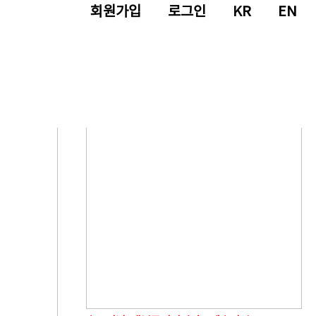
회원가입
로그인
KR
EN
램
작가
배움
소장품
연구
오늘하루보지않기
회원가입
로그인
KR
EN