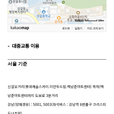
100m
로드뷰
길찾기
지도 크게 보기
대중교통 이용
서울 기준
신갈오거리(롯데캐슬스카이.이안두드림.백남준아트센터) 하차(백
남준아트센터까지 도보로 3분거리
강남(양재경유) : 5001, 5003(좌석버스 : 강남역 6번출구 크리스피
도너츠앞)