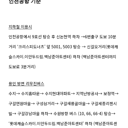
인천공항 기준
지하철 이용시
인천공항에서 9호선 탑승 후 신논현역 하차 →6번출구 도보 10분
거리 ‘크리스피도너츠’ 앞 5001, 5003 탑승 → 신갈오거리(롯데캐
슬스카이.이안두드림.백남준아트센터) 하차 (백남준아트센터까지
도보로 3분거리)
용인 방면 리무진버스
수지→ 수지홈타운→ 수지현대아파트→ 지역난방공사→ 보정역→
구갈연원마을→ 구성삼거리→ 구갈새릉골마을→ 구갈세종리젠시
빌→ 구갈강남마을 하차→ 수원방향 버스 (10, 66, 66-4) 탑승→
‘롯데캐슬스카이.이안두드림.백남준아트센터’ 하차 (백남준아트센