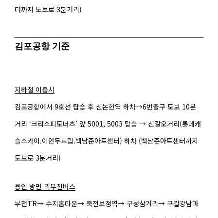
터까지 도보로 3분거리)
김포공항 기준
지하철 이용시
김포공항에서 9호선 탑승 후 신논현역 하차→6번출구 도보 10분
거리 ‘크리스피도너츠’ 앞 5001, 5003 탑승 → 신갈오거리(롯데캐
슬스카이.이안두드림.백남준아트센터) 하차 (백남준아트센터까지
도보로 3분거리)
용인 방면 리무진버스
부천TR→ 수지홈타운→ 죽전보정역→ 구성삼거리→ 구갈강남마