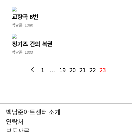
교향곡 6번
백남준, 1980
칭기즈 칸의 복권
백남준, 1993
1
...
19
20
21
22
23
백남준아트센터 소개
연락처
보도자료