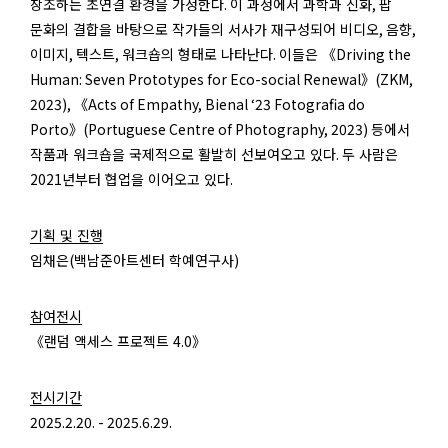
창조하는 초연결 환경을 가정한다
.
이 과정에서 과학과 신화
,
팝
문화의 결합을 바탕으로 작가들의 서사가 재구성되어 비디오
,
음향
,
이미지
,
텍스트
,
워크숍의 형태로 나타난다
.
이들은 《
Driving the
Human: Seven Prototypes for Eco-social Renewal
》
(ZKM,
2023),
《
Acts of Empathy, Bienal ‘23 Fotografia do
Porto
》
(Portuguese Centre of Photography, 2023)
등에서
작품과 워크숍을 국제적으로 활발히 선보여오고 있다
.
두 사람은
2021
년부터 협업을 이어오고 있다
.
기획 및 진행
임채은
(
백남준아트센터 학예연구사
)
참여전시
《랜덤 액세스 프로젝트
4.0
》
전시기간
2025.2.20. - 2025.6.29.