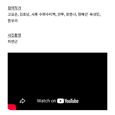
참여작가
고요손
,
김호남
,
사룻 수파수티벡
,
얀투
,
장한나
,
정혜선
·
육성민
,
한우리
사진촬영
최연근