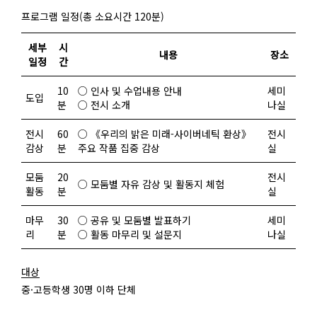
프로그램 일정(총 소요시간 120분)
세부
시
내용
장소
일정
간
10
○ 인사 및 수업내용 안내
세미
도입
분
○ 전시 소개
나실
전시
60
○ 《우리의 밝은 미래-사이버네틱 환상》
전시
감상
분
주요 작품 집중 감상
실
모둠
20
전시
○ 모둠별 자유 감상 및 활동지 체험
활동
분
실
마무
30
○ 공유 및 모둠별 발표하기
세미
리
분
○ 활동 마무리 및 설문지
나실
대상
중·고등학생 30명 이하 단체