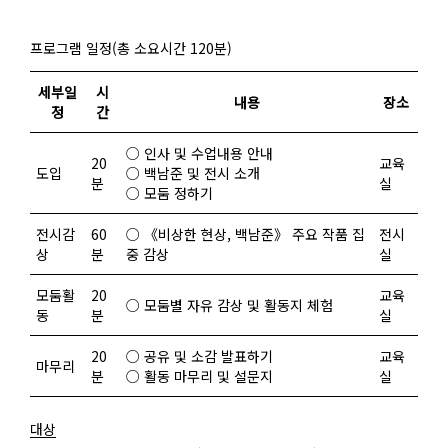
프로그램 일정(총 소요시간 120분)
세부일
시
내용
장소
정
간
○ 인사 및 수업내용 안내
20
교육
도입
○ 백남준 및 전시 소개
분
실
○ 모둠 정하기
전시감
60
○ 《비상한 현상, 백남준》 주요 작품 집
전시
상
분
중 감상
실
모둠활
20
교육
○ 모둠별 자유 감상 및 활동지 체험
동
분
실
20
○ 공유 및 소감 발표하기
교육
마무리
분
○ 활동 마무리 및 설문지
실
대상