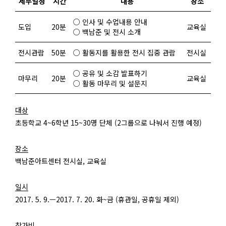
세부일정
시간
내용
장소
○ 인사 및 수업내용 안내
도입
20분
교육실
○ 백남준 및 전시 소개
전시관람
50분
○ 활동지를 활용한 전시 집중 관람
전시실
○ 공유 및 소감 발표하기
마무리
20분
교육실
○ 활동 마무리 및 설문지
대상
초등학교 4~6학년 15~30명 단체 (2그룹으로 나눠서 진행 예정)
장소
백남준아트센터 전시실, 교육실
일시
2017. 5. 9.—2017. 7. 20. 화~금 (휴관일, 공휴일 제외)
참가비