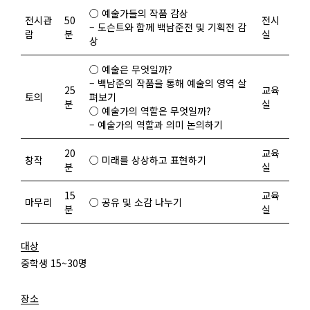
○ 예술가들의 작품 감상
전시관
50
전시
– 도슨트와 함께 백남준전 및 기획전 감
람
분
실
상
○ 예술은 무엇일까?
– 백남준의 작품을 통해 예술의 영역 살
25
교육
토의
펴보기
분
실
○ 예술가의 역할은 무엇일까?
– 예술가의 역할과 의미 논의하기
20
교육
창작
○ 미래를 상상하고 표현하기
분
실
15
교육
마무리
○ 공유 및 소감 나누기
분
실
대상
중학생 15~30명
장소