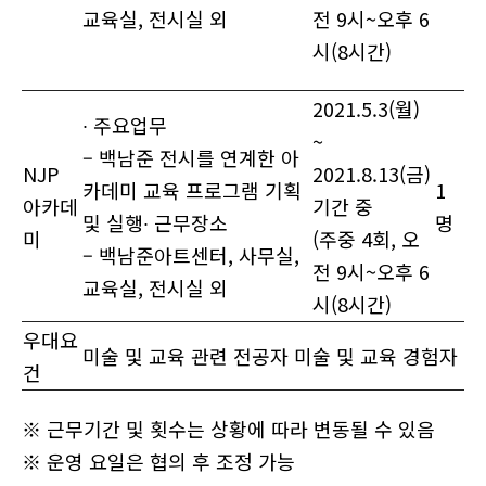
교육실, 전시실 외
전 9시~오후 6
시(8시간)
2021.5.3(월)
∙ 주요업무
~
– 백남준 전시를 연계한 아
NJP
2021.8.13(금)
카데미 교육 프로그램 기획
1
아카데
기간 중
및 실행∙ 근무장소
명
미
(주중 4회, 오
– 백남준아트센터, 사무실,
전 9시~오후 6
교육실, 전시실 외
시(8시간)
우대요
미술 및 교육 관련 전공자 미술 및 교육 경험자
건
※ 근무기간 및 횟수는 상황에 따라 변동될 수 있음
※ 운영 요일은 협의 후 조정 가능