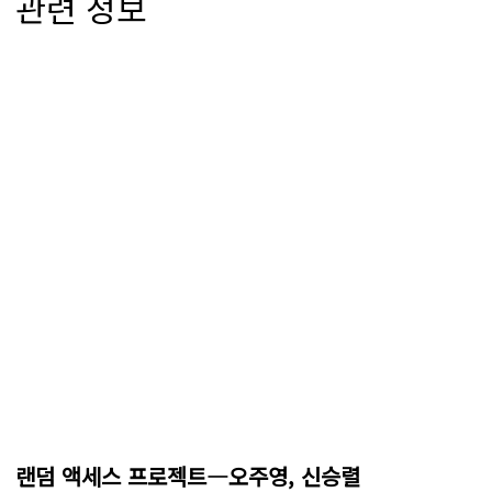
관련 정보
랜덤 액세스 프로젝트―오주영, 신승렬