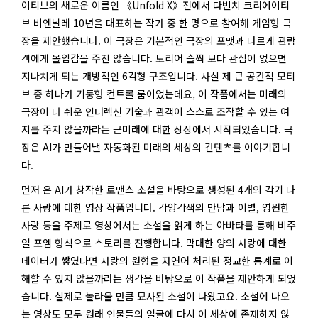
이티브의 새로운 이름인 《Unfold X》전에서 다빈치 크리에이티
브 비엔날레 10년을 대표하는 작가 중 한 명으로 참여해 게임형 극
장을 제안했습니다. 이 극장은 기본적인 극장의 포맷과 다르게 관람
객에게 몰입감을 주진 않습니다. 도리어 슬쩍 보다 관심이 없으면
지나치게 되는 개방적인 6각형 구조입니다. 사실 제 큰 공간적 모티
브 중 하나가 기둥형 컨트롤 룸이었는데요, 이 작품에서는 미래의
극장이 더 쉬운 인터렉션 기술과 관객이 스스로 조작할 수 있는 여
지를 주지 않을까라는 근미래에 대한 상상에서 시작되었습니다. 극
장은 AI가 만들어낼 자동화된 미래의 세상의 컨텐츠를 이야기합니
다.
먼저 은 AI가 창작한 로맨스 소설을 바탕으로 생성된 4개의 각기 다
른 사랑에 대한 영상 작품입니다. 각양각색의 만남과 이별, 영원한
사랑 등을 주제로 영상에서는 소설을 읽게 하는 아바타를 통해 비주
얼 포엠 형식으로 스토리를 진행합니다. 막대한 양의 사랑에 대한
데이터가 쌓였다면 사랑의 원형을 자연어 처리된 정교한 통계로 이
해할 수 있지 않을까라는 생각을 바탕으로 이 작품을 제안하게 되었
습니다. 실제로 놀라울 만큼 묘사된 소설이 나왔고요. 소설에 나오
는 영상도 모두 원래 인물들의 얼굴에 다시 이 세상에 존재하지 않