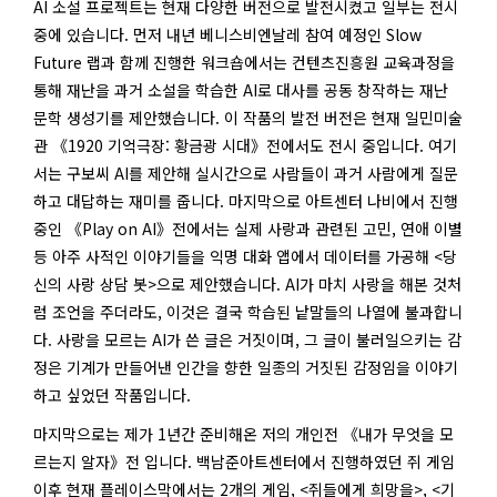
AI 소설 프로젝트는 현재 다양한 버전으로 발전시켰고 일부는 전시
중에 있습니다. 먼저 내년 베니스비엔날레 참여 예정인 Slow
Future 랩과 함께 진행한 워크숍에서는 컨텐츠진흥원 교육과정을
통해 재난을 과거 소설을 학습한 AI로 대사를 공동 창작하는 재난
문학 생성기를 제안했습니다. 이 작품의 발전 버전은 현재 일민미술
관 《1920 기억극장: 황금광 시대》전에서도 전시 중입니다. 여기
서는 구보씨 AI를 제안해 실시간으로 사람들이 과거 사람에게 질문
하고 대답하는 재미를 줍니다. 마지막으로 아트센터 나비에서 진행
중인 《Play on AI》전에서는 실제 사랑과 관련된 고민, 연애 이별
등 아주 사적인 이야기들을 익명 대화 앱에서 데이터를 가공해 <당
신의 사랑 상담 봇>으로 제안했습니다. AI가 마치 사랑을 해본 것처
럼 조언을 주더라도, 이것은 결국 학습된 낱말들의 나열에 불과합니
다. 사랑을 모르는 AI가 쓴 글은 거짓이며, 그 글이 불러일으키는 감
정은 기계가 만들어낸 인간을 향한 일종의 거짓된 감정임을 이야기
하고 싶었던 작품입니다.
마지막으로는 제가 1년간 준비해온 저의 개인전 《내가 무엇을 모
르는지 알자》전 입니다. 백남준아트센터에서 진행하였던 쥐 게임
이후 현재 플레이스막에서는 2개의 게임, <쥐들에게 희망을>, <기