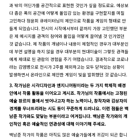
과 밖의 어딘가를 공간적으로 표현한 것인가 싶을 정도로요. 예상보
다 좁은 폭의 공간에 어떻게 몰입감 있는 환경을 구현할지를 며칠
고민하다 정윤회 큐레이터님의 제안으로 작품을 게임의 형태로 만
들게 되었습니다. 전시의 시작에서부터 끝까지 가장 고민했던 부분
은 제 메시지를 관객의 참여와 몰입을 어떻게 끌어낼 것 인가였던
것 같습니다. 제 작품의 개념이나 내용이 체험적인 경우가 대부분인
데 부연 설명을 하지 않을 경우 대부분의 현대미술이 그렇듯 관객들
에게 제대로 된 관람의 경험을 주기 어렵습니다. 결과적으로 코로나
라는 감염병으로 전시가 2주를 제외하고는 모두 닫혀있는 상황이
발생하면서 온라인으로 제안한 게임이 빛을 발휘했던 것 같습니다.
3. 작가님은 시각디자인과 엔지니어링이라는 두 가지 학제적 배경
안에서 작품 활동을 이어오고 계시죠. 작가님의 작품에서는 고정된
예술 장르의 틀에서 벗어나고자 하는 노력이나, 창작자와 감상자의
경계를 무너뜨리려는 시도 등이 꾸준하게 드러나요. 이런 점들은 백
남준 작가와도 맞닿는 부분이라고 여겨집니다. 백남준 작가와의 개
인적인 혹은 예술적인 연관성에 대해 이야기해 주세요.
백남준 작가의 작품은 아직도 많은 예술가들에게 귀감이 되곤 합니