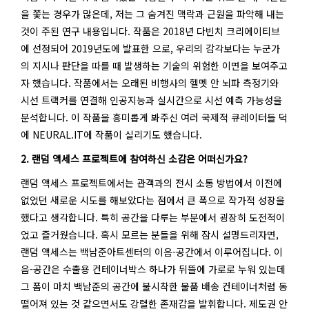
을 쫓는 경우가 많은데, 저는 그 숨겨진 맥락과 근원을 파악해 내는
것이 주된 연구 내용입니다. 작품은 2018년 다빈치 크리에이티브
에 선정되어 2019년도에 발표한 으로, 우리의 감각보다는 누군가
의 지시나 판단을 따를 때 발생하는 기술의 위험한 이면을 보여주고
자 했습니다. 작품에서는 오래된 비행사의 헬멧 안 뇌파 측정기와
시선 트랙커를 연결해 인공지능과 실시간으로 시선 예측 가능성을
분석합니다. 이 작품을 흥미롭게 봐주신 여러 국제적 큐레이터들 덕
에 NEURAL.IT에 작품이 실리기도 했습니다.
2. 랜덤 액세스 프로젝트에 참여하신 소감은 어떠신가요?
랜덤 액세스 프로젝트에서는 관객과의 전시 소통 방법에서 이전에
없었던 새로운 시도를 해보았다는 점에서 큰 폭으로 작가적 성장을
했다고 생각합니다. 특히 공간을 다루는 부분에서 굉장히 도전적이
었고 즐거웠습니다. 혹시 모르는 분들을 위해 잠시 설명드리자면,
랜덤 액세스는 백남준아트센터의 이음-공간에서 이루어집니다. 이
음-공간은 수출용 컨테이너박스 하나가 뒤뜰에 가로로 누워 있는데
그 폼이 마치 백남준의 공간에 불시착한 물품 배송 컨테이너처럼 동
떨어져 있는 것 같으면서도 강렬한 존재감을 발휘합니다. 제도권 안