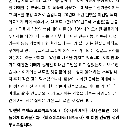
한 이유기도 합니다. 그 내부를 알아야 무엇이 어떻게 구성되었는지
를 이해할 수 있습니다. 제 작품에 사용하는 매체들은 신기술이어도
그 외부를 항상 과거로 숨깁니다. 70년대 소련 헬멧을 최신형 뇌파
의료기기 위에 씌우거나, AI 프로그램(1970년도에 개발된)을 만들
고 그 구동 시스템의 핵심 데이터를 60~70년대의 오래된 환등기에
투사하는 식입니다. 저는 과거부터 이어진 인공지능, 네트워크, 생
명공학 등등 기술에 대한 환상들이 우리가 살아가는 현실을 아직도
구성하고 있다는, 그리고 그것이 항상 우리가 바라는 결말로 우리를
이끌지는 않을 것이라는 약간의 비관을 가지고 있습니다. 어쩌면 과
거가 예견한 미래가 정체된 미래란 고발을 하고 싶었는지도 모르겠
습니다. 여기에는 새로운 것을 굳이 찾고 싶지 않아 하는 거부감 내
지 후회 같은 것이 담겨있습니다. 환상이 사라진 곳에는 미래에 대
한 청사진 대신 과거에 대한 질문이 깃들었고요. 어디로 가야 ‘그’
미래로 갈 수 있을까요. 제가 보기에는 기술을 다루는 사람들의 근
간에 자리 잡은 철학은 예전 그대로인 것 같습니다.
4. 랜덤 액세스 프로젝트 Vol. 7 《주사위 게임》에서 선보인 〈쥐
들에게 희망을〉과 〈버스마크(BirthMark)〉에 대한 간략한 설명
부탁드립니다.