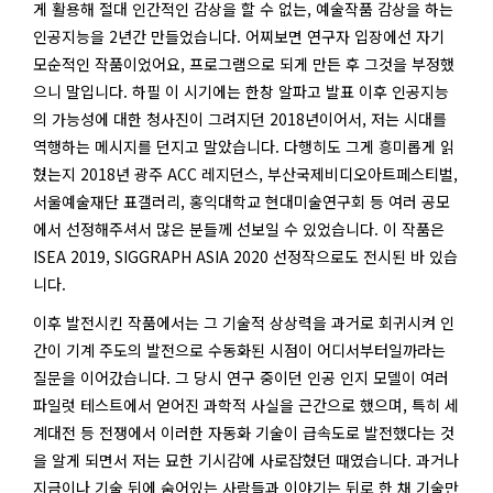
게 활용해 절대 인간적인 감상을 할 수 없는, 예술작품 감상을 하는
인공지능을 2년간 만들었습니다. 어찌보면 연구자 입장에선 자기
모순적인 작품이었어요, 프로그램으로 되게 만든 후 그것을 부정했
으니 말입니다. 하필 이 시기에는 한창 알파고 발표 이후 인공지능
의 가능성에 대한 청사진이 그려지던 2018년이어서, 저는 시대를
역행하는 메시지를 던지고 말았습니다. 다행히도 그게 흥미롭게 읽
혔는지 2018년 광주 ACC 레지던스, 부산국제비디오아트페스티벌,
서울예술재단 표갤러리, 홍익대학교 현대미술연구회 등 여러 공모
에서 선정해주셔서 많은 분들께 선보일 수 있었습니다. 이 작품은
ISEA 2019, SIGGRAPH ASIA 2020 선정작으로도 전시된 바 있습
니다.
이후 발전시킨 작품에서는 그 기술적 상상력을 과거로 회귀시켜 인
간이 기계 주도의 발전으로 수동화된 시점이 어디서부터일까라는
질문을 이어갔습니다. 그 당시 연구 중이던 인공 인지 모델이 여러
파일럿 테스트에서 얻어진 과학적 사실을 근간으로 했으며, 특히 세
계대전 등 전쟁에서 이러한 자동화 기술이 급속도로 발전했다는 것
을 알게 되면서 저는 묘한 기시감에 사로잡혔던 때였습니다. 과거나
지금이나 기술 뒤에 숨어있는 사람들과 이야기는 뒤로 한 채 기술만