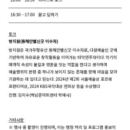
16:30
―
17:00
묻고 답하기
토크
방지원
(
동해안별신굿 이수자
)
방지원은 국가무형유산 동해안별신굿 이수자로
,
다원예술인 굿에
기반하여 자유로운 창작활동을 이어가는 타악연주자이다
.
악기의
매개적 속성이 물질과 영혼을 잇는 역할을 한다고 생각하며
예술행위의 본령 중 하나가 보이지 않는 존재를 향해 마음을 모아
기원하는 데 있다고 믿는다
. 2024
년 제
2
회 서울예술상 포르쉐
프런티어상
, 2024 KBS
국악대상 연희상 등을 수상했다
진행
:
김지수
(
백남준아트센터 학예사
)
기타사항
※ 행사 중 촬영이 진행되며
,
이는 행정 처리 및 프로그램 홍보의