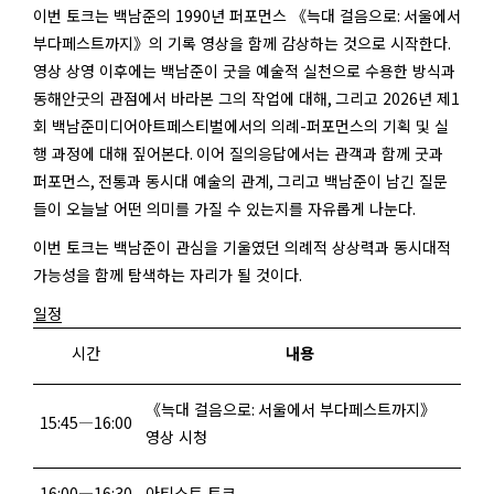
이번 토크는 백남준의
1990
년 퍼포먼스 《늑대 걸음으로
:
서울에서
부다페스트까지》의 기록 영상을 함께 감상하는 것으로 시작한다
.
영상 상영 이후에는 백남준이 굿을 예술적 실천으로 수용한 방식과
동해안굿의 관점에서 바라본 그의 작업에 대해
,
그리고
2026
년 제
1
회 백남준미디어아트페스티벌에서의 의례
-
퍼포먼스의 기획 및 실
행 과정에 대해 짚어본다
.
이어 질의응답에서는 관객과 함께 굿과
퍼포먼스
,
전통과 동시대 예술의 관계
,
그리고 백남준이 남긴 질문
들이 오늘날 어떤 의미를 가질 수 있는지를 자유롭게 나눈다
.
이번 토크는 백남준이 관심을 기울였던 의례적 상상력과 동시대적
가능성을 함께 탐색하는 자리가 될 것이다
.
일정
시간
내용
《늑대 걸음으로
:
서울에서 부다페스트까지》
15:45
―
16:00
영상 시청
16:00
―
16:30
아티스트 토크