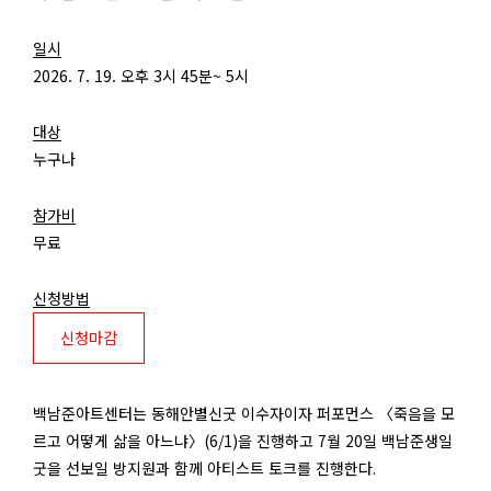
일시
2026. 7. 19. 오후 3시 45분~ 5시
대상
누구나
참가비
무료
신청방법
신청마감
백남준아트센터는 동해안별신굿 이수자이자 퍼포먼스 〈죽음을 모
르고 어떻게 삶을 아느냐〉
(6/1)
을 진행하고
7
월
20
일 백남준생일
굿을 선보일 방지원과 함께 아티스트 토크를 진행한다
.