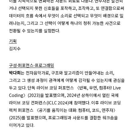
이를 지속적으로 변화하는 사운드 회로로 다룬다
.
연주자는 발견되
거나 선택되지 못한 신호들을 포착하고
,
조작하고
,
또 연결함으로써
데이터의 흐름 속에서 무엇이 소리로 선택되고 무엇이 배경으로 밀
려나는지
,
그리고 그 선택이 어떻게 하나의 청취 가능한 사건으로
전환될 수 있는지를 실험한다
.
기획
김지수
구성·퍼포먼스·프로그래밍
박다희
는 전자음악가로
,
구조와 알고리즘이 만들어내는 소리
,
그리고 그 생성 과정이 관객에게 어떻게 감각될 수 있는지에 관심을
두고 있다
.
단독 라이브 코딩 퍼포먼스 〈반복
,
우연
,
컴퓨터
! Live
Coding
〉
(2023)
을 발표했으며
, 2024
년 상하이에서 열린 국제
라이브 코딩 컨퍼런스
(ICLC 2024)
에 참여했다
.
이후 라이브 코딩
렉처 퍼포먼스 〈공기를 움직이는 대화
:
컴퓨터
,
코드
,
연주자〉
(2025)
를 발표했으며
,
프로그래밍과 사운드를 결합한 워크숍을
이어가고 있다
.